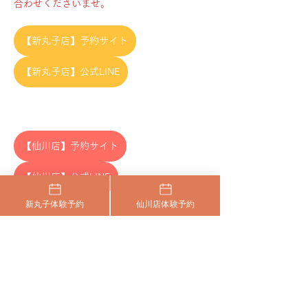
合わせくださいませ。
【新丸子店】予約サイト
【新丸子店】公式LINE
【仙川店】予約サイト
【仙川店】公式LINE
Previous
Next
新丸子体験予約
仙川店体験予約
​まずはお気軽に体験にいらしてください
24時間いつでも、空いている日程から、
​利用規約
HOME
特定商取引法
お好きな日時をお選びください。