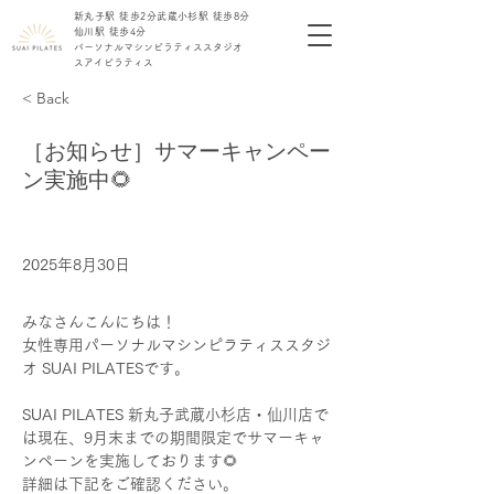
新丸子駅 徒歩2分​
​武蔵小杉駅 徒歩8分
仙川駅 徒歩4分
​パーソナル
​マシンピラティス
​スタジオ
​スアイピラティス
< Back
［お知らせ］サマーキャンペー
ン実施中🌻
2025年8月30日
みなさんこんにちは！
女性専用パーソナルマシンピラティススタジ
オ SUAI PILATESです。
SUAI PILATES 新丸子武蔵小杉店・仙川店で
は現在、9月末までの期間限定でサマーキャ
ンペーンを実施しております🌻
詳細は下記をご確認ください。