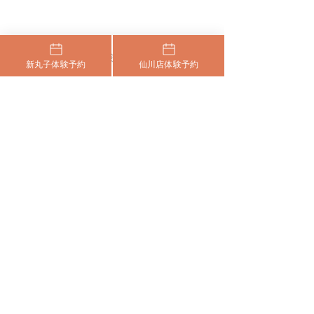
​まずはお気軽に体験にいらしてください
新丸子体験予約
仙川店体験予約
24時間いつでも、空いている日程から、
​利用規約
HOME
特定商取引法
お好きな日時をお選びください。
新丸子WEB予約
​プライバシーポリシー
仙川WEB予約
ご希望のお日にちが​ない場合や、ご相談がござ
©︎ SUAIPILATES.All rights reserved.
いましたら、LINEでお問い合わせください。
新丸子LINE
仙川LINE
​プライバシーポリシー
特定商取引法
​利用規約