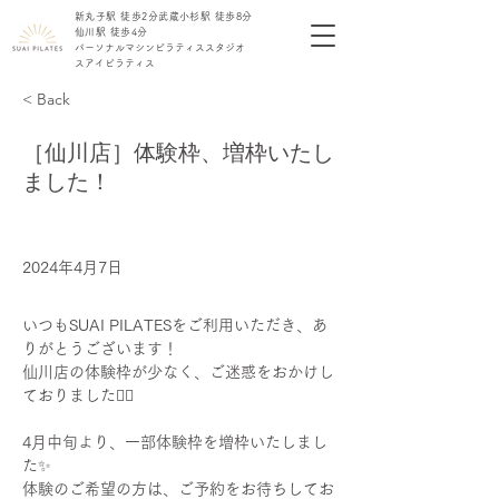
新丸子駅 徒歩2分​
​武蔵小杉駅 徒歩8分
仙川駅 徒歩4分
​パーソナル
​マシンピラティス
​スタジオ
​スアイピラティス
< Back
［仙川店］体験枠、増枠いたし
ました！
2024年4月7日
いつもSUAI PILATESをご利用いただき、あ
りがとうございます！
仙川店の体験枠が少なく、ご迷惑をおかけし
ておりました🙇‍♀️
4月中旬より、一部体験枠を増枠いたしまし
た✨
体験のご希望の方は、ご予約をお待ちしてお