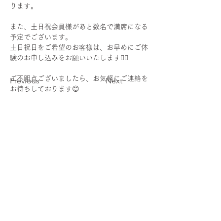
ります。
また、土日祝会員様があと数名で満席になる
予定でございます。
土日祝日をご希望のお客様は、お早めにご体
験のお申し込みをお願いいたします🙇‍♀️
ご不明点ございましたら、お気軽にご連絡を
Previous
Next
お待ちしております😊