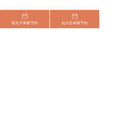
​まずはお気軽に体験にいらしてください
新丸子体験予約
仙川店体験予約
24時間いつでも、空いている日程から、
​利用規約
HOME
特定商取引法
お好きな日時をお選びください。
新丸子WEB予約
​プライバシーポリシー
仙川WEB予約
ご希望のお日にちが​ない場合や、ご相談がござ
©︎ SUAIPILATES.All rights reserved.
いましたら、LINEでお問い合わせください。
新丸子LINE
仙川LINE
​プライバシーポリシー
特定商取引法
​利用規約