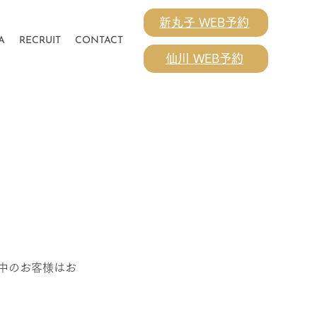
新丸子 WEB予約
A
RECRUIT
CONTACT
仙川 WEB予約
！
！
中のお客様はお