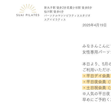
新丸子駅 徒歩2分​
​武蔵小杉駅 徒歩8分
仙川駅 徒歩4分
​パーソナル
​マシンピラティス
​スタジオ
​スアイピラティス
2025年4月19日
みなさんこんに
女性専用パーソナ
< Back
［仙川店
本日より、5月
ご利用いただけ
・平日デイ会員（
・平日夜会員（平
・土日祝会員（
※人気の平日夜
早めにご予約く