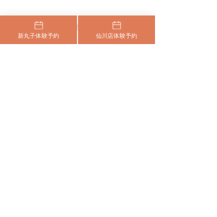
​まずはお気軽に体験にいらしてください
新丸子体験予約
仙川店体験予約
24時間いつでも、空いている日程から、
​利用規約
HOME
特定商取引法
お好きな日時をお選びください。
新丸子WEB予約
​プライバシーポリシー
仙川WEB予約
ご希望のお日にちが​ない場合や、ご相談がござ
©︎ SUAIPILATES.All rights reserved.
いましたら、LINEでお問い合わせください。
新丸子LINE
仙川LINE
​プライバシーポリシー
特定商取引法
​利用規約