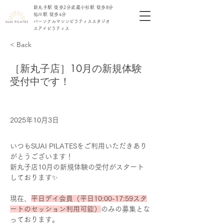
新丸子駅 徒歩2分​
​武蔵小杉駅 徒歩8分
仙川駅 徒歩4分
​パーソナル
​マシンピラティス
​スタジオ
​スアイピラティス
< Back
［新丸子店］10月の新規体験
受付中です！
2025年10月3日
いつもSUAI PILATESをご利用いただきあり
がとうございます！
新丸子店10月の新規体験の受付がスタート
しております✨
現在、
平日デイ会員（平日10:00-17:59スタ
ートのセッション利用可能）
のみの募集とな
っております。