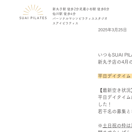
新丸子駅 徒歩2分​
​武蔵小杉駅 徒歩8分
仙川駅 徒歩4分
​パーソナル
​マシンピラティス
​スタジオ
​スアイピラティス
2025年3月25日
いつもSUAI 
新丸子店の4月
< Back
［新丸子
平日デイタイム（
【最新空き状況】
平日デイタイム
した！
若干名の募集と
※
土日祝の枠は