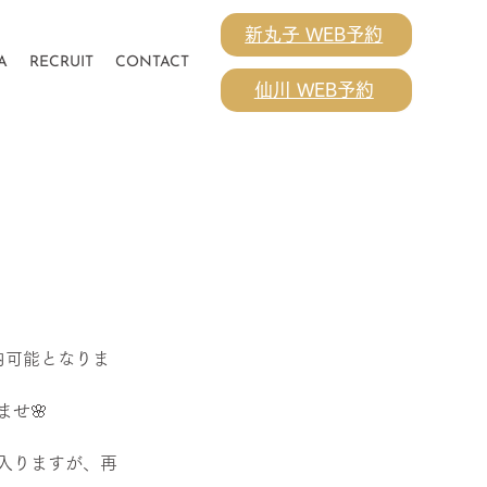
新丸子 WEB予約
A
RECRUIT
CONTACT
仙川 WEB予約
新】
内可能となりま
せ🌸
入りますが、再